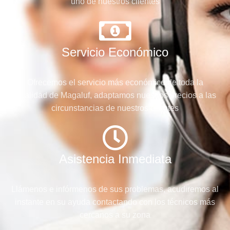
uno de nuestros clientes
Servicio Económico
Ofrecemos el servicio más económico de toda la
localidad de Magaluf, adaptamos nuestros precios a las
circunstancias de nuestros clientes
Asistencia Inmediata
Llámenos e infórmenos de sus problemas, acudiremos al
instante en su ayuda contactando con los técnicos más
cercanos a su zona